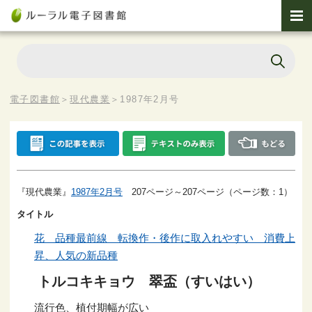
電子図書館
＞
現代農業
＞
1987年2月号
『現代農業』
1987年2月号
207ページ～207ページ（ページ数：1）
タイトル
花 品種最前線 転換作・後作に取入れやすい 消費上
昇、人気の新品種
トルコキキョウ 翠盃（すいはい）
流行色、植付期幅が広い