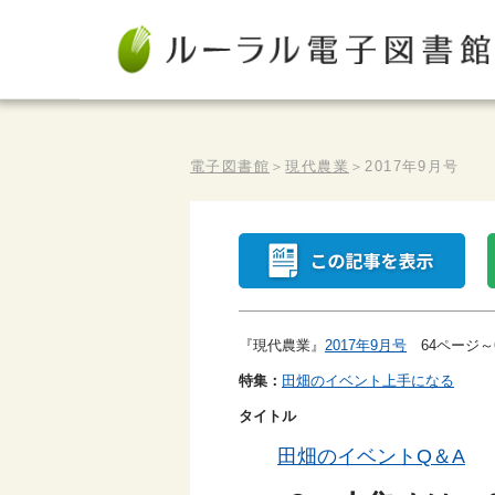
電子図書館
＞
現代農業
＞
2017年9月号
『現代農業』
2017年9月号
64ページ～
特集：
田畑のイベント上手になる
タイトル
田畑のイベントQ＆A