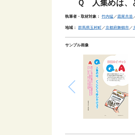
Ｑ 人集めは、
執筆者・取材対象：
竹内猛
／
霜尾共造
地域：
群馬県玉村町
／
京都府舞鶴市
／
サンプル画像