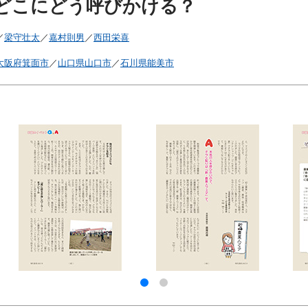
どこにどう呼びかける？
／
梁守壮太
／
嘉村則男
／
西田栄喜
大阪府箕面市
／
山口県山口市
／
石川県能美市