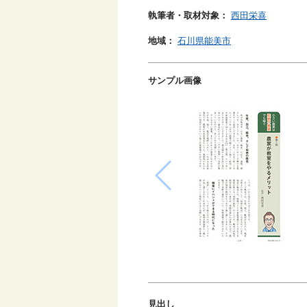
執筆者・取材対象：
西田栄喜
地域：
石川県能美市
サンプル画像
見出し