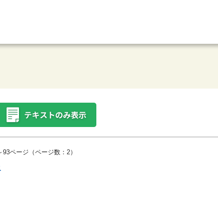
93ページ（ページ数：2）
に