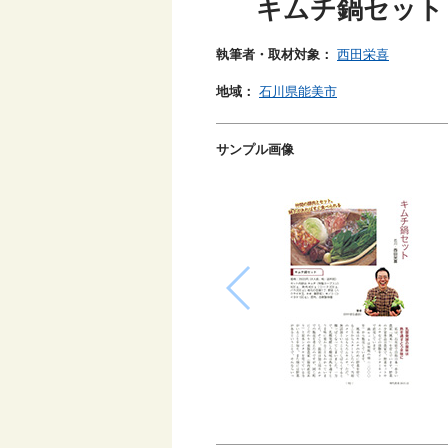
キムチ鍋セット
執筆者・取材対象：
西田栄喜
地域：
石川県能美市
サンプル画像