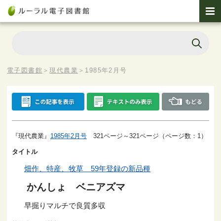
電子図書館
＞
現代農業
＞
1985年2月号
『現代農業』
1985年2月号
321ページ～321ページ（ページ数：1）
タイトル
畑作、特産、牧草 59年登録の新品種
かんしょ ベニアズマ
早掘りマルチで良質多収