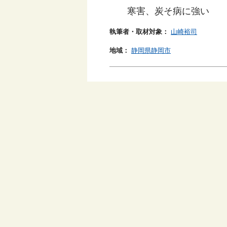
寒害、炭そ病に強い
執筆者・取材対象：
山崎裕司
地域：
静岡県静岡市