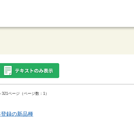
～321ページ（ページ数：1）
年登録の新品種