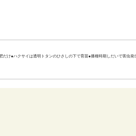
肥だけ●ハクサイは透明トタンのひさしの下で育苗●播種時期しだいで害虫発