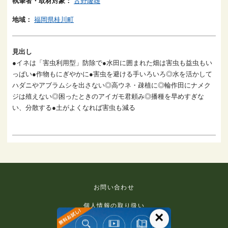
執筆者・取材対象：
古野隆雄
地域：
福岡県桂川町
見出し
●イネは「害虫利用型」防除で●水田に囲まれた畑は害虫も益虫もい
っぱい●作物もにぎやかに●害虫を避ける手いろいろ◎水を活かして
ハダニやアブラムシを出さない◎高ウネ・疎植に◎輪作田にナメク
ジは殖えない◎困ったときのアイガモ君頼み◎播種を早めすぎな
い、分散する●土がよくなれば害虫も減る
お問い合わせ
個人情報の取り扱い
×
免責事項