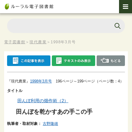
電子図書館
＞
現代農業
＞
1998年3月号
『現代農業』
1998年3月号
196ページ～199ページ（ページ数：4）
タイトル
田んぼ利用の畑作術（2）
田んぼを乾かすあの手この手
執筆者・取材対象：
古野隆雄