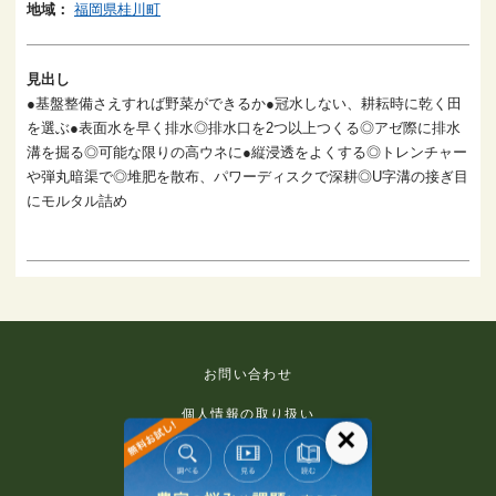
地域：
福岡県桂川町
見出し
●基盤整備さえすれば野菜ができるか●冠水しない、耕耘時に乾く田
を選ぶ●表面水を早く排水◎排水口を2つ以上つくる◎アゼ際に排水
溝を掘る◎可能な限りの高ウネに●縦浸透をよくする◎トレンチャー
や弾丸暗渠で◎堆肥を散布、パワーディスクで深耕◎U字溝の接ぎ目
にモルタル詰め
お問い合わせ
個人情報の取り扱い
×
免責事項
利用規約