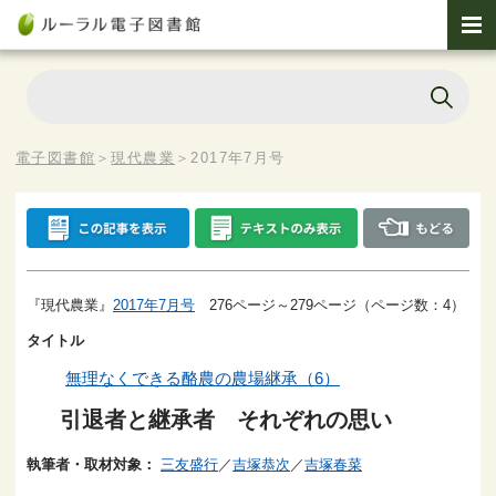
電子図書館
＞
現代農業
＞
2017年7月号
『現代農業』
2017年7月号
276ページ～279ページ（ページ数：4）
タイトル
無理なくできる酪農の農場継承（6）
引退者と継承者 それぞれの思い
執筆者・取材対象：
三友盛行
／
吉塚恭次
／
吉塚春菜