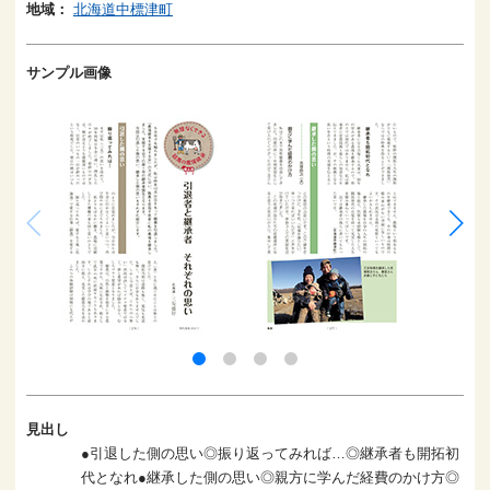
地域：
北海道中標津町
サンプル画像
見出し
●引退した側の思い◎振り返ってみれば…◎継承者も開拓初
代となれ●継承した側の思い◎親方に学んだ経費のかけ方◎