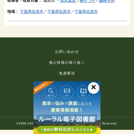
執筆者・取材対象：
編集部
・
高木成宣
／
椿かつ子
／
藤崎芳秀
地域：
千葉県佐原市
／
千葉県佐原市
／
千葉県佐原市
お問い合わせ
個人情報の取り扱い
免責事項
利用規約
×
推奨環境
著作権等について
©1996-2022 Rural Culture Association Japan. All Rights Reserved.