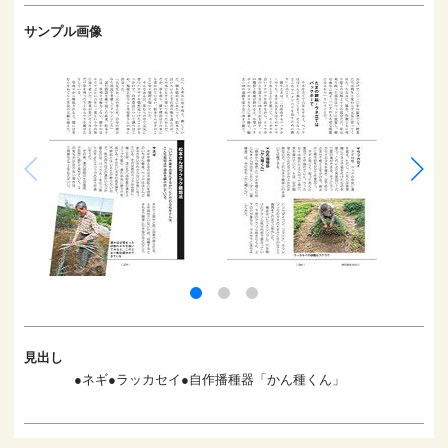
サンプル画像
見出し
●ネギ●ラッカセイ●自作播種器「かん種くん」