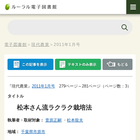
電子図書館
＞
現代農業
＞
2011年1月号
『現代農業』
2011年1月号
279ページ～281ページ（ページ数：3）
タイトル
松本さん流ラクラク栽培法
執筆者・取材対象：
萱原正嗣
・
松本龍夫
地域：
千葉県市原市