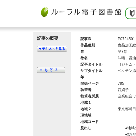
記事の概要
記事ID
P0724501
作品種別
食品加工総
巻
第7巻
巻名
味噌，醤油
記事タイトル
［ジャム・
サブタイトル
ペクチン添
年
開始ページ
785
執筆者
西貞子
執筆者所属
企業組合ワ
地域１
地域２
東京都町田
現地域
地域コード
見出し
●地域の
●製品開