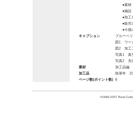
●素材・
●施設
●加工方
●販売
●今後の
キャプション
ブルーベリ
図1 ワー
図2 加工
写真1 真
写真2 充
素材
加工品編
加工品
執筆年 20
ページ数(ポイント数)
8
©1996-2007 Rural Cultur