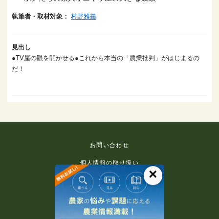
執筆者・取材対象：
村野雅義
見出し
●TV屋の眼を開かせる●これから本当の「農業批判」がはじまるの
だ！
お問い合わせ
個人情報の取り扱い
×
免責事項
利用規約
推奨環境