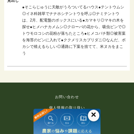
見出し
●そこらじゅうに天敵がうろついてるハウス●テントウムシ
◎イネ科雑草でナナホシテントウを呼ぶ◎ナミテントウ
は、2月、配電盤のボックスにいる●カマキリ◎マキの木を
探せ●ヒメハナカメムシ◎クローバの花から、吸虫ビンで◎
トウモロコシの花粉が落ちたところ●ヒメコバチ類◎被害葉
を海苔のビンに入れて●ククメリスカブリダニ◎なんだ、ボ
カシで殖えるらしい◎通路に下葉を捨てて、米ヌカをまこ
う
お問い合わせ
個人情報の取り扱い
×
免責事項
利用規約