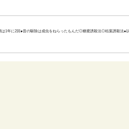
期は1年に2回●昔の駆除は成虫をねらったもんだ◎糖蜜誘殺法◎枯葉誘殺法●