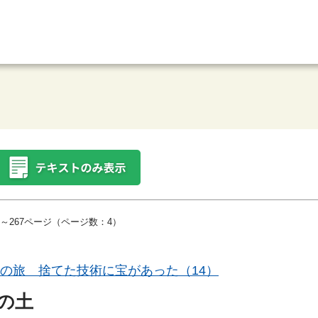
～267ページ（ページ数：4）
見の旅 捨てた技術に宝があった（14）
の土