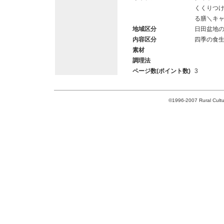
くくりつ
る膳＼キ
地域区分
日田盆地
内容区分
四季の食
素材
調理法
ページ数(ポイント数)
3
©1996-2007 Rural Cultur