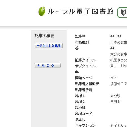
記事の概要
記事ID
44_266
作品種別
日本の食
巻
44
大分の食
記事タイトル
祇園さま
サブタイトル
夏――川
年
開始ページ
202
執筆者／撮影者
後藤伸子 
執筆者所属
地域１
大分県
地域２
日田市
現地域
地域コード
見出し
キャプション
タイトル