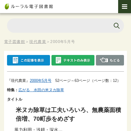
電子図書館
＞
現代農業
＞
2000年5月号
『現代農業』
2000年5月号
52ページ～63ページ（ページ数：12）
特集：
広がる 水田の米ヌカ除草
タイトル
米ヌカ除草は工夫いろいろ、無農薬面積
倍増、70町歩をめざす
風力利用・浅耕・深水…