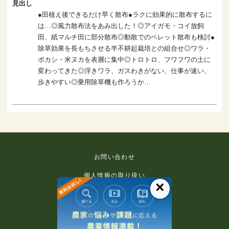
見出し
●田植え後できるだけ早く散布●ラクに効果的に散布するに
は…◎風力散布法をあみ出した！◎アイガモ・コイ放飼
田、紙マルチ田に部分散布◎動散でのペレット散布も検討●
除草効果を長もちさせる半不耕起栽培との組合せ◎ワラ・
ボカシ・米ヌカを表層に集中◎トロトロ、フワフワの土に
変わってきた◎浮きワラ、ガスわきがない、仕事が速い、
歩きやすい◎乗用除草機も作ろうか…
お問い合わせ
個人情報の取り扱い
×
免責事項
利用規約