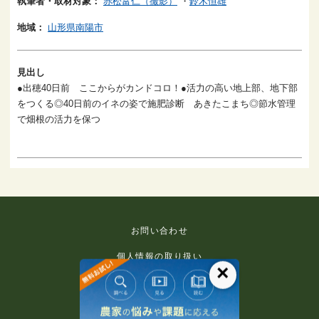
執筆者・取材対象：
赤松富仁（撮影）
・
鈴木恒雄
地域：
山形県南陽市
見出し
●出穂40日前 ここからがカンドコロ！●活力の高い地上部、地下部
をつくる◎40日前のイネの姿で施肥診断 あきたこまち◎節水管理
で畑根の活力を保つ
お問い合わせ
個人情報の取り扱い
×
免責事項
利用規約