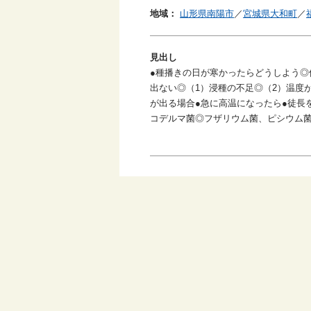
地域：
山形県南陽市
／
宮城県大和町
／
見出し
●種播きの日が寒かったらどうしよう◎
出ない◎（1）浸種の不足◎（2）温度
が出る場合●急に高温になったら●徒長
コデルマ菌◎フザリウム菌、ピシウム菌