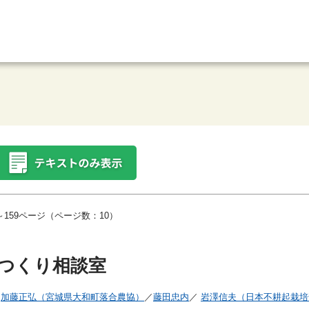
159ページ（ページ数：10）
つくり相談室
加藤正弘（宮城県大和町落合農協）
／
藤田忠内
／
岩澤信夫（日本不耕起栽培