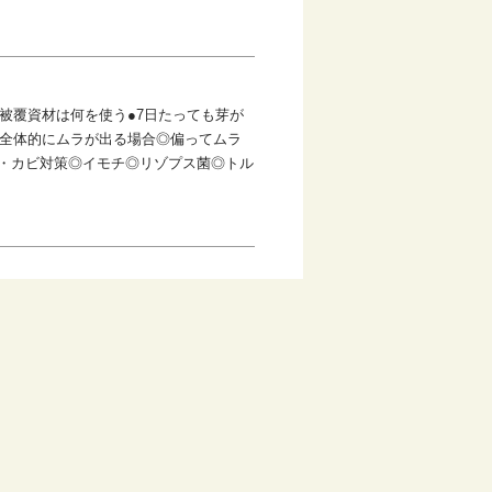
被覆資材は何を使う●7日たっても芽が
◎全体的にムラが出る場合◎偏ってムラ
気・カビ対策◎イモチ◎リゾプス菌◎トル