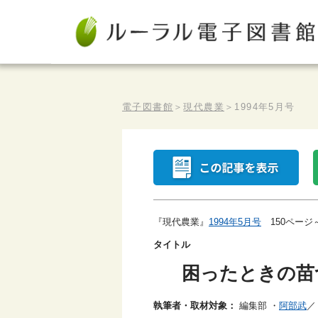
電子図書館
＞
現代農業
＞
1994年5月号
『現代農業』
1994年5月号
150ページ～
タイトル
困ったときの苗
執筆者・取材対象：
編集部
・
阿部武
／