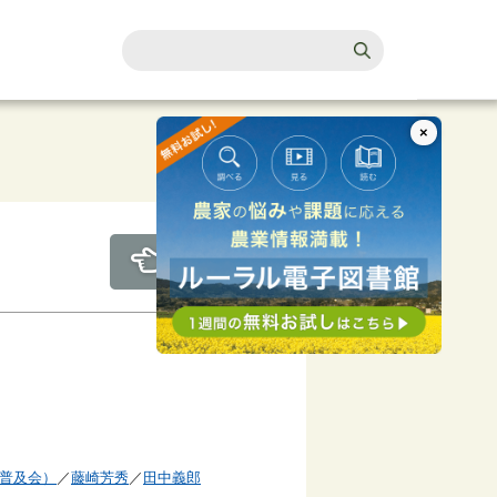
×
普及会）
／
藤崎芳秀
／
田中義郎