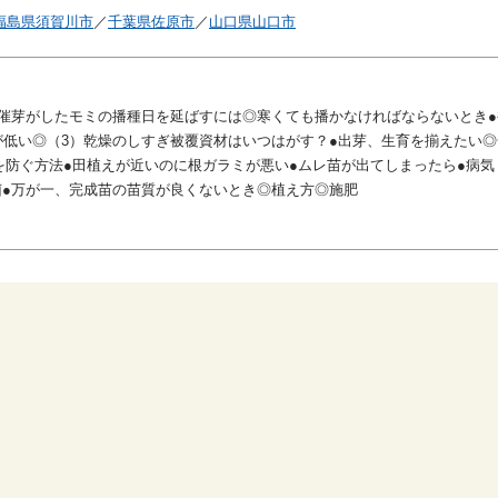
福島県須賀川市
／
千葉県佐原市
／
山口県山口市
催芽がしたモミの播種日を延ばすには◎寒くても播かなければならないとき●
が低い◎（3）乾燥のしすぎ被覆資材はいつはがす？●出芽、生育を揃えたい
を防ぐ方法●田植えが近いのに根ガラミが悪い●ムレ苗が出てしまったら●病
●万が一、完成苗の苗質が良くないとき◎植え方◎施肥