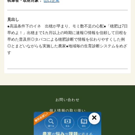
執筆者・取材対象：
山口正篤
見出し
●高温条件下のイネ 出穂が早まり、モミ数不足の心配●「穂肥は7日
早めよ！」出穂まで1カ月以上の時期に速報◎情報を信頼して日程を
早めた普及所◎タバコによる穂肥診断で情報を伝わりやすくした例
◎とまどいながらも実施した農家●地域毎の生育診断システムをめざ
す
お問い合わせ
個人情報の取り扱い
×
免責事項
利用規約