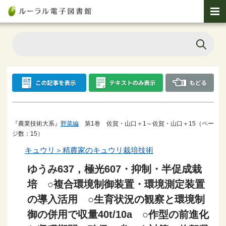
『農業技術大系』
野菜編
第1巻 佐賀・山口＋1～佐賀・山口＋15（ペー
ジ数：15）
キュウリ＞精農家のキュウリ栽培技術
ゆうみ637，極光607・抑制・半促成栽
培 ○複合環境制御装置・環境測定装置
の導入活用 ○生育状況の観察と環境制
御の併用で収量40t/10a ○作型の前進化