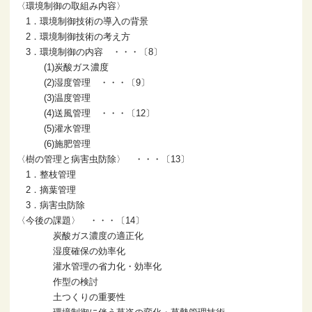
〈環境制御の取組み内容〉
1．環境制御技術の導入の背景
2．環境制御技術の考え方
3．環境制御の内容 ・・・〔8〕
(1)炭酸ガス濃度
(2)湿度管理 ・・・〔9〕
(3)温度管理
(4)送風管理 ・・・〔12〕
(5)灌水管理
(6)施肥管理
〈樹の管理と病害虫防除〉 ・・・〔13〕
1．整枝管理
2．摘葉管理
3．病害虫防除
〈今後の課題〉 ・・・〔14〕
炭酸ガス濃度の適正化
湿度確保の効率化
灌水管理の省力化・効率化
作型の検討
土つくりの重要性