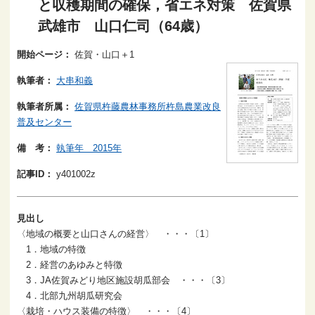
と収穫期間の確保，省エネ対策 佐賀県
武雄市 山口仁司（64歳）
開始ページ：
佐賀・山口＋1
執筆者：
大串和義
執筆者所属：
佐賀県杵藤農林事務所杵島農業改良
普及センター
備 考：
執筆年 2015年
記事ID：
y401002z
見出し
〈地域の概要と山口さんの経営〉 ・・・〔1〕
1．地域の特徴
2．経営のあゆみと特徴
3．JA佐賀みどり地区施設胡瓜部会 ・・・〔3〕
4．北部九州胡瓜研究会
〈栽培・ハウス装備の特徴〉 ・・・〔4〕