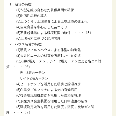
1．栽培の特徴
(1)作型を組み合わせた収穫期間の確保
(2)耐病性品種の導入
(3)土つくり，土壌消毒による土壌環境の健全化
(4)自家育苗を中心とした苗づくり
(5)不耕起栽培による収穫期間の確保 ・・・〔5〕
(6)土壌分析に基づく肥培管理
2．ハウス装備の特徴
(1)硬質フィルムハウスによる作型の前進化
(2)天井ビニールの材質を考慮した生育促進
(3)天井2層カーテン，サイド2層カーテンによる省エネ対
策 ・・・〔6〕
天井2層カーテン
サイド2層カーテン
(4)ヒートポンプを活用した暖房と除湿冷房
(5)白黒ダブルマルチによる光の有効活用
(6)複合環境制御装置を活用した温湿度管理
(7)炭酸ガス発生装置を活用した日中濃度の確保
(8)環境測定装置を活用した温度，湿度，炭酸ガス管
理 ・・・〔7〕