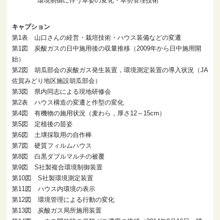
環境制御に伴う草姿の変化・草勢管理技術
キャプション
第1表 山口さんの経営・栽培技術・ハウス装備などの変遷
第1図 炭酸ガスの日中施用後の収量推移（2009年から日中施用開
始）
第2図 胡瓜部会の炭酸ガス発生装置，環境測定装置の導入状況（JA
佐賀みどり地区施設胡瓜部会）
第3図 県内同志による現地研修会
第2表 ハウス構造の変遷と作型の変化
第4図 有機物の施用状況（麦わら，厚さ12～15cm）
第5図 定植後の苗姿
第6図 土壌採取用の自作棒
第7図 硬質フィルムハウス
第8図 白黒ダブルマルチの被覆
第9図 S社製複合環境制御装置
第10図 S社製環境測定装置
第11図 ハウス内環境の表示
第12図 環境管理による行動の変化
第13図 炭酸ガス局所施用装置