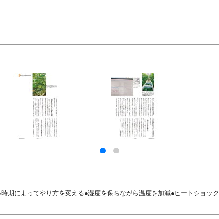
●時期によってやり方を変える●湿度を保ちながら温度を加減●ヒートショック