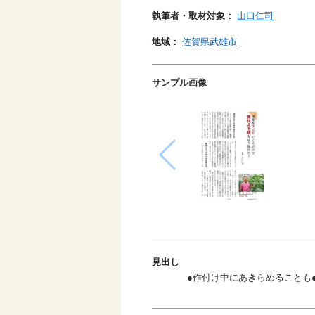
執筆者・取材対象：
山口仁司
地域：
佐賀県武雄市
サンプル画像
見出し
●作付け中にあきらめることも