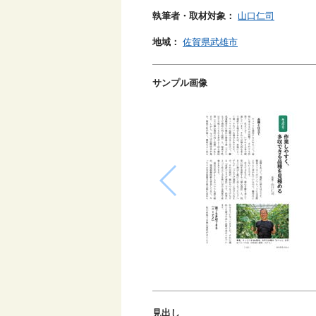
執筆者・取材対象：
山口仁司
地域：
佐賀県武雄市
サンプル画像
見出し