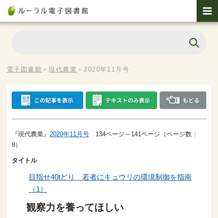
電子図書館
＞
現代農業
＞
2020年11月号
『現代農業』
2020年11月号
134ページ～141ページ（ページ数：
8）
タイトル
目指せ40tどり 若者にキュウリの環境制御を指南
（1）
観察力を養ってほしい