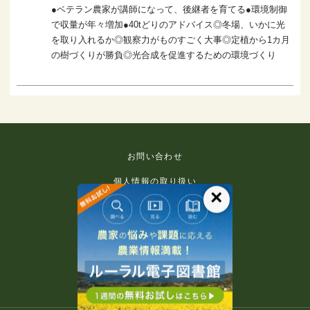
●ベテラン農家が講師になって、後継者を育てる●環境制御
で収量が年々増加●40tどりのアドバイス◎冬場、いかに光
を取り入れるか◎観察力がものすごく大事◎定植から1カ月
の樹づくりが勝負◎光合成を促進するための環境づくり
お問い合わせ
個人情報の取り扱い
×
免責事項
利用規約
推奨環境
著作権等について