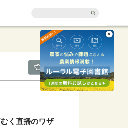
×
ざむく直播のワザ