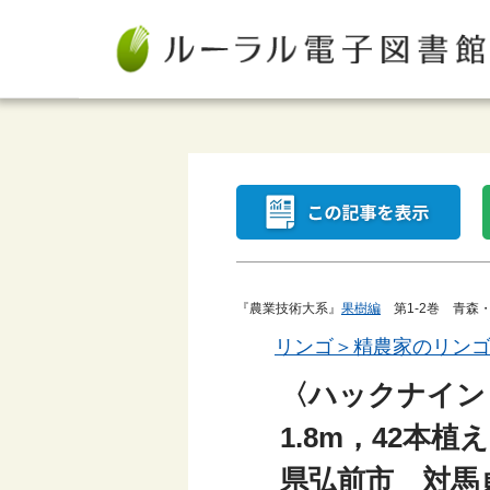
『農業技術大系』
果樹編
第1-2巻 青森
リンゴ＞精農家のリン
〈ハックナイン
1.8m，42
県弘前市 対馬