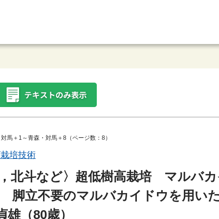
・対馬＋1～青森・対馬＋8（ページ数：8）
ゴ栽培技術
，北斗など〉超低樹高栽培 マルバカ
本植え 脚立不要のマルバカイドウを用い
貞雄（80歳）