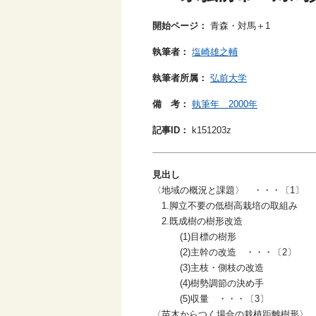
開始ページ：
青森・対馬＋1
執筆者：
塩崎雄之輔
執筆者所属：
弘前大学
備 考：
執筆年 2000年
記事ID：
k151203z
見出し
〈地域の概況と課題〉 ・・・〔1〕
1.脚立不要の低樹高栽培の取組み
2.既成樹の樹形改造
(1)目標の樹形
(2)主幹の改造 ・・・〔2〕
(3)主枝・側枝の改造
(4)樹勢調節の決め手
(5)収量 ・・・〔3〕
〈苗木からつく場合の栽植距離樹形〉