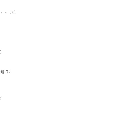
・・〔4〕
〕
問題点〉
量