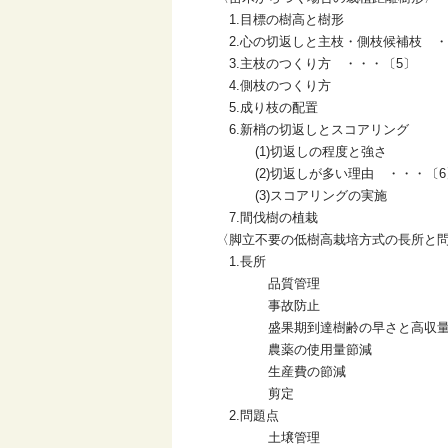
1.目標の樹高と樹形
2.心の切返しと主枝・側枝候補枝 ・
3.主枝のつくり方 ・・・〔5〕
4.側枝のつくり方
5.成り枝の配置
6.新梢の切返しとスコアリング
(1)切返しの程度と強さ
(2)切返しが多い理由 ・・・〔6
(3)スコアリングの実施
7.間伐樹の植栽
〈脚立不要の低樹高栽培方式の長所と
1.長所
品質管理
事故防止
盛果期到達樹齢の早さと高収
農薬の使用量節減
生産費の節減
剪定
2.問題点
土壌管理