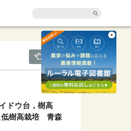
×
イドウ台，樹高
た低樹高栽培 青森