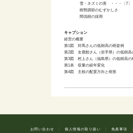
雪・ネズミの害 ・・・〔7〕
樹勢調節のむずかしさ
間伐樹の採用
キャプション
経営の概要
第1図 対馬さんの低樹高の樹姿例
第2図 女鹿館さん（岩手県）の低樹高
第3図 村上さん（福島県）の低樹高の
第1表 収量の経年変化
第4図 主枝の配置方向と樹形
お問い合わせ
個人情報の取り扱い
免責事項