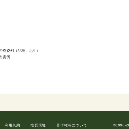
の樹姿例（品種：北斗）
樹姿例
利用規約
推奨環境
著作権等について
©1996-20