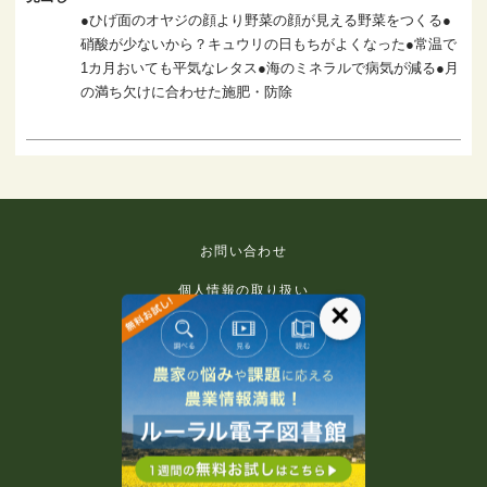
●ひげ面のオヤジの顔より野菜の顔が見える野菜をつくる●
硝酸が少ないから？キュウリの日もちがよくなった●常温で
1カ月おいても平気なレタス●海のミネラルで病気が減る●月
の満ち欠けに合わせた施肥・防除
お問い合わせ
個人情報の取り扱い
×
免責事項
利用規約
推奨環境
著作権等について