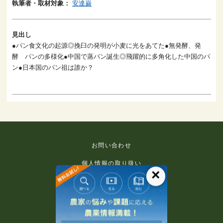
執筆者・取材対象：
安達巌
見出し
●パン食文化の起源◎挽臼の発明が小麦に光をあてた●無発酵、発
酵 パンの多様化●中国で蒸パン誕生◎飛躍的に多角化した中国のパ
ン●日本国のパン祖は誰か？
お問い合わせ
個人情報の取り扱い
×
免責事項
利用規約
推奨環境