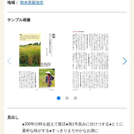
地域：
熊本県菊池市
サンプル画像
見出し
●200年の時を超えて復活●旭1号並みに分けつする●とくに
素朴な味がする●すっきりまろやかなお酒に