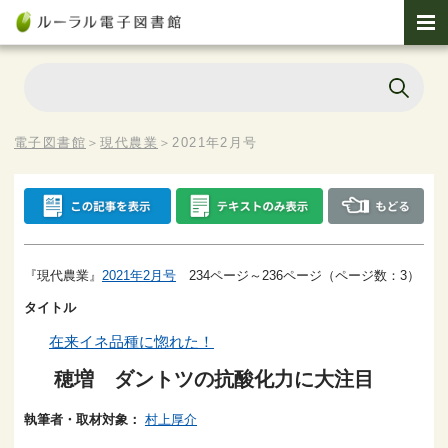
電子図書館
＞
現代農業
＞
2021年2月号
『現代農業』
2021年2月号
234ページ～236ページ（ページ数：3）
タイトル
在来イネ品種に惚れた！
穂増 ダントツの抗酸化力に大注目
執筆者・取材対象：
村上厚介