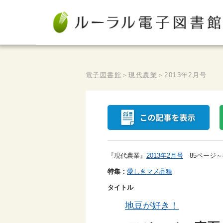
電子図書館
＞
現代農業
＞
2013年2月号
『現代農業』
2013年2月号
85ページ～
特集：
愛しきマメ品種
タイトル
地豆が好き！