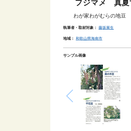
フジマメ 真夏
わが家わがむらの地豆
執筆者・取材対象：
藤坂展生
地域：
和歌山県海南市
サンプル画像