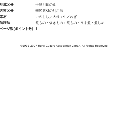
地域区分
十津川郷の食
内容区分
季節素材の利用法
素材
いのしし／大根：生／ねぎ
調理法
煮もの・炊きもの：煮もの・うま煮・煮しめ
ページ数(ポイント数)
1
©1996-2007 Rural Culture Association Japan. All Rights Reserved.