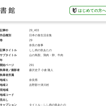
はじめての方
記事ID
29_403
作品種別
日本の食生活全集
巻
29
奈良の食事
記事タイトル
しし肉の炊あたの
サブタイトル
山の鳥獣、鶏肉・卵、牛肉
年
開始ページ
291
執筆者／撮影者
森沢史子 小倉 隆人
執筆者所属
地域１
奈良県
地域２
吉野郡十津川村
現地域
地域コード
見出し
キャプション
タイトル：しし肉の炊あたの