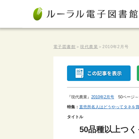
電子図書館
＞
現代農業
＞
2010年2月号
『現代農業』
2010年2月号
50ページ～
特集：
直売所名人はどうやってタネを
タイトル
50品種以上つ