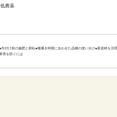
、低農薬
●作付け前の施肥と耕耘●種播き時期に合わせた品種の使い分け●新資材を活
寒害を防ぐには