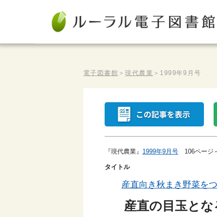
電子図書館
＞
現代農業
＞
1999年9月号
『現代農業』
1999年9月号
106ページ
タイトル
産直向き秋まき野菜を
産直の目玉とな