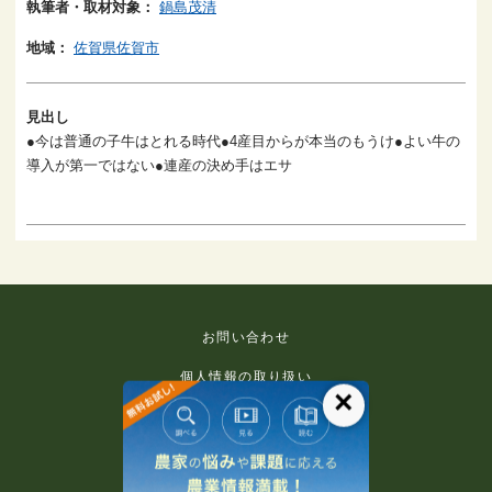
執筆者・取材対象：
鍋島茂清
地域：
佐賀県佐賀市
見出し
●今は普通の子牛はとれる時代●4産目からが本当のもうけ●よい牛の
導入が第一ではない●連産の決め手はエサ
お問い合わせ
個人情報の取り扱い
×
免責事項
利用規約