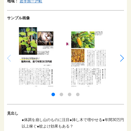
地域：
岩手県一戸町
サンプル画像
見出し
●体調を崩し山のものに注目●挿し木で増やせる●年間30万円
以上稼ぐ●蚊よけ効果もある？