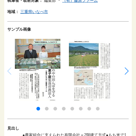
執筆者・取材対象：
編集部
・
（有）藤原ファーム
地域：
三重県いなべ市
サンプル画像
見出し
●農家組合に支えられた有限会社＝2階建て方式●もち米で1