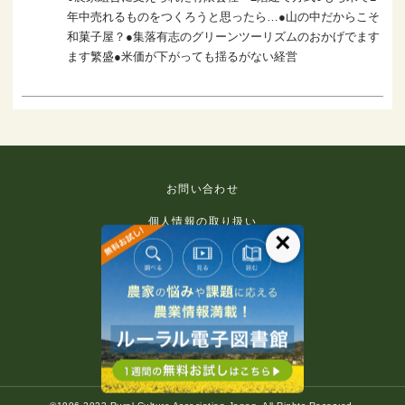
年中売れるものをつくろうと思ったら…●山の中だからこそ
和菓子屋？●集落有志のグリーンツーリズムのおかげでます
ます繁盛●米価が下がっても揺るがない経営
お問い合わせ
個人情報の取り扱い
×
免責事項
利用規約
推奨環境
著作権等について