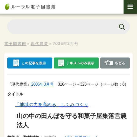
電子図書館
＞
現代農業
＞
2006年3月号
『現代農業』
2006年3月号
316ページ～323ページ（ページ数：8）
タイトル
「地域の力を高める」しくみづくり
山の中の田んぼを守る和菓子屋集落営農
法人