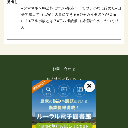
見出し
●タマネギ２ha全株にウジ●散布３日でウジが死に始めた●自
分で抽出すれば安く大量にできる●ジャガイモの茎が２ｍ
に！●フルボ酸とは？●フルボ酸液（腐植活性水）のつくり
方
お問い合わせ
個人情報の取り扱い
×
免責事項
利用規約
推奨環境
著作権等について