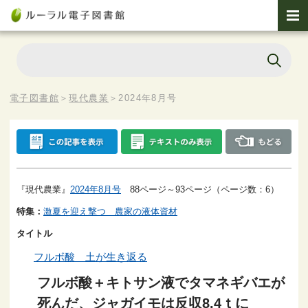
電子図書館
＞
現代農業
＞
2024年8月号
『現代農業』
2024年8月号
88ページ～93ページ（ページ数：6）
特集：
激夏を迎え撃つ 農家の液体資材
タイトル
フルボ酸 土が生き返る
フルボ酸＋キトサン液でタマネギバエが
死んだ、ジャガイモは反収8.4ｔに