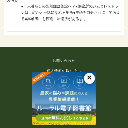
●一人暮らしの認知症は施設へ？●診療所のジムとレストラ
ンは、誰かと一緒になれる場所●主語を自分たちにして考え
る●高齢者にも役割、居場所があるまち
お問い合わせ
個人情報の取り扱い
×
免責事項
利用規約
推奨環境
著作権等について