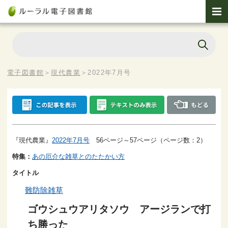
電子図書館
＞
現代農業
＞
2022年7月号
『現代農業』
2022年7月号
56ページ～57ページ（ページ数：2）
特集：
あの厄介な雑草とのたたかい方
タイトル
難防除雑草
ゴウシュウアリタソウ アージランで打
ち勝った