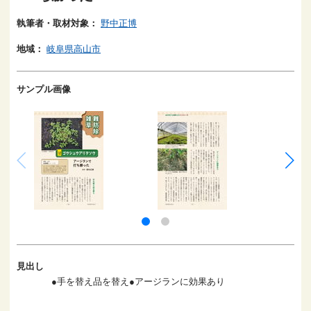
執筆者・取材対象：
野中正博
地域：
岐阜県高山市
サンプル画像
見出し
●手を替え品を替え●アージランに効果あり