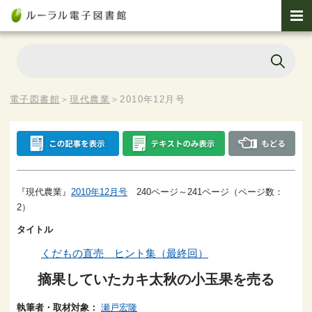
電子図書館
＞
現代農業
＞
2010年12月号
『現代農業』
2010年12月号
240ページ～241ページ（ページ数：
2）
タイトル
くだもの直売 ヒント集（最終回）
摘果していたカキ太秋の小玉果を売る
執筆者・取材対象：
瀬戸宏隆