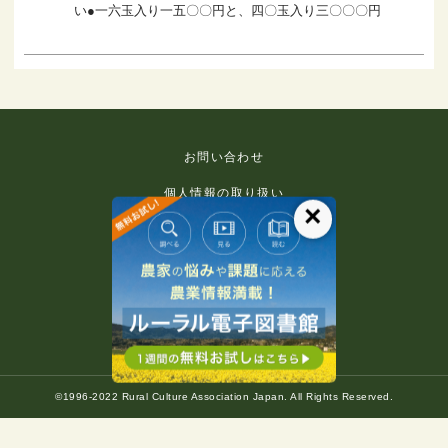
い●一六玉入り一五〇〇円と、四〇玉入り三〇〇〇円
お問い合わせ
個人情報の取り扱い
×
免責事項
利用規約
推奨環境
著作権等について
©1996-2022 Rural Culture Association Japan. All Rights Reserved.