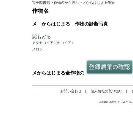
電子図書館
>
作物名から選ぶ
> メからはじまる作物
作物名
メ
からはじまる
作物の診断写真
メタセコイア（セコイア）
メロン
メ
からはじまる
全作物
の
お問い合わせ
|
個人情報の取り扱い
|
©1996-2026 Rural Cultur