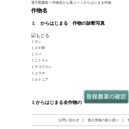
電子図書館
>
作物名から選ぶ
> ミからはじまる作物
作物名
ミ
からはじまる
作物の診断写真
ミカン
ミズキ類
ミツバ
ミニトマト
ミヤコワスレ
ミョウガ
ミルトニア
ミ
からはじまる
全作物
の
お問い合わせ
|
個人情報の取り扱い
|