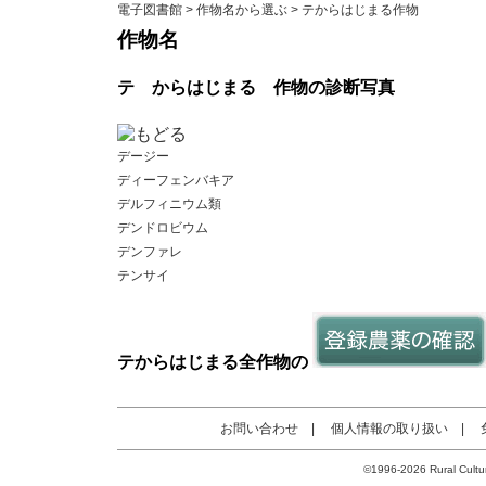
電子図書館
>
作物名から選ぶ
> テからはじまる作物
作物名
テ
からはじまる
作物の診断写真
デージー
ディーフェンバキア
デルフィニウム類
デンドロビウム
デンファレ
テンサイ
テ
からはじまる
全作物
の
お問い合わせ
|
個人情報の取り扱い
|
©1996-2026 Rural Cultur