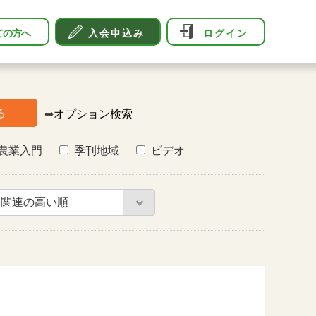
ての方へ
入会申込み
ログイン
る
➡
オプション検索
農業入門
季刊地域
ビデオ