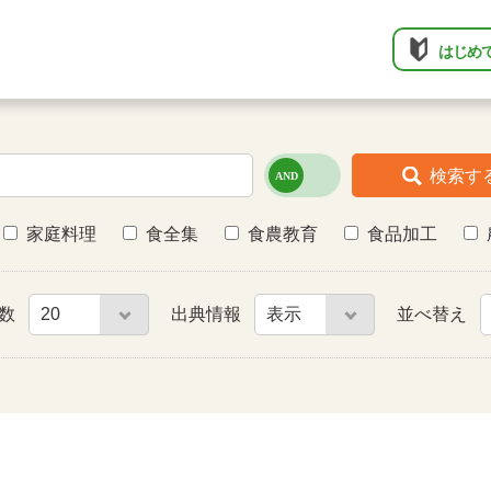
はじめ
検索す
家庭料理
食全集
食農教育
食品加工
件数
出典情報
並べ替え