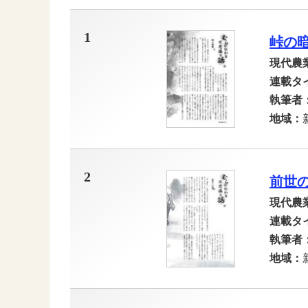
1
峠の
現代農
連載タ
執筆者
地域：
2
前世
現代農
連載タ
執筆者
地域：