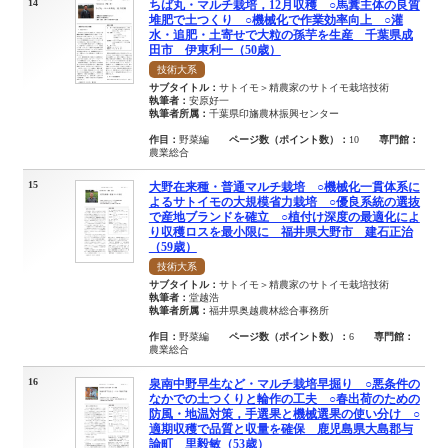
14
ちば丸・マルチ栽培，12月収穫 ○馬糞主体の良質
堆肥で土つくり ○機械化で作業効率向上 ○灌
水・追肥・土寄せで大粒の孫芋を生産 千葉県成
田市 伊東利一（50歳）
技術大系
サブタイトル：
サトイモ＞精農家のサトイモ栽培技術
執筆者：
安原好一
執筆者所属：
千葉県印旛農林振興センター
作目：
野菜編
ページ数（ポイント数）：
10
専門館：
農業総合
15
大野在来種・普通マルチ栽培 ○機械化一貫体系に
よるサトイモの大規模省力栽培 ○優良系統の選抜
で産地ブランドを確立 ○植付け深度の最適化によ
り収穫ロスを最小限に 福井県大野市 建石正治
（59歳）
技術大系
サブタイトル：
サトイモ＞精農家のサトイモ栽培技術
執筆者：
堂越浩
執筆者所属：
福井県奥越農林総合事務所
作目：
野菜編
ページ数（ポイント数）：
6
専門館：
農業総合
16
泉南中野早生など・マルチ栽培早掘り ○悪条件の
なかでの土つくりと輪作の工夫 ○春出荷のための
防風・地温対策，手選果と機械選果の使い分け ○
適期収穫で品質と収量を確保 鹿児島県大島郡与
論町 里毅敏（53歳）