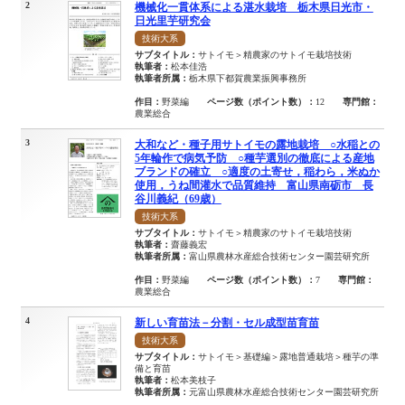
2
機械化一貫体系による湛水栽培 栃木県日光市・
日光里芋研究会
技術大系
サブタイトル：
サトイモ＞精農家のサトイモ栽培技術
執筆者：
松本佳浩
執筆者所属：
栃木県下都賀農業振興事務所
作目：
野菜編
ページ数（ポイント数）：
12
専門館：
農業総合
3
大和など・種子用サトイモの露地栽培 ○水稲との
5年輪作で病気予防 ○種芋選別の徹底による産地
ブランドの確立 ○適度の土寄せ，稲わら，米ぬか
使用，うね間灌水で品質維持 富山県南砺市 長
谷川義紀（69歳）
技術大系
サブタイトル：
サトイモ＞精農家のサトイモ栽培技術
執筆者：
齋藤義宏
執筆者所属：
富山県農林水産総合技術センター園芸研究所
作目：
野菜編
ページ数（ポイント数）：
7
専門館：
農業総合
4
新しい育苗法－分割・セル成型苗育苗
技術大系
サブタイトル：
サトイモ＞基礎編＞露地普通栽培＞種芋の準
備と育苗
執筆者：
松本美枝子
執筆者所属：
元富山県農林水産総合技術センター園芸研究所