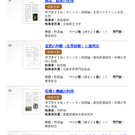
11
開花，結実の生理
技術大系
サブタイトル：
サトイモ＞基礎編＞生育のステージと生理，
生態
執筆者：
西島隆明
執筆者所属：
京都府立大学
作目：
野菜編
ページ数（ポイント数）：
3
専門館：
農業総合
12
追肥の判断（生育診断）と施用法
技術大系
サブタイトル：
サトイモ＞基礎編＞露地普通栽培＞本圃の管
理と収穫
執筆者：
前田勉
執筆者所属：
元岐阜県専門技術員
作目：
野菜編
ページ数（ポイント数）：
5
専門館：
農業総合
13
収穫と機械の利用
技術大系
サブタイトル：
サトイモ＞基礎編＞露地普通栽培＞本圃の管
理と収穫
執筆者：
河野靖
執筆者所属：
愛媛県農林水産研究所
作目：
野菜編
ページ数（ポイント数）：
5
専門館：
農業総合