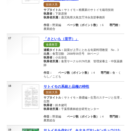
技術大系
サブタイトル：
サトイモ＞精農家のサトイモ栽培技術
執筆者：
下新原努
執筆者所属：
鹿児島県大島支庁沖永良部事務所
作目：
野菜編
ページ数（ポイント数）：
6
専門館：
農業総合
17
「さといも（里芋）」
食農教育
連載タイトル：
副菜が上手にとれる旬菜料理教室 No．3
出典：
食育活動 2008年09月号 84ページ
執筆者：
小出弥生
執筆者所属：
食育サークルSUN代表 管理栄養士・中医薬膳
師
作目：
ページ数（ポイント数）：
4
専門館：
食・く
らし／こども
18
サトイモの系統と品種の特性
技術大系
サブタイトル：
サトイモ＞基礎編＞生育のステージと生理，
生態
執筆者：
鈴木健司
執筆者所属：
千葉県農林総合研究センター
作目：
野菜編
ページ数（ポイント数）：
4
専門館：
農業総合
19
サトイモを作れば キタネグサレセンチュウはた