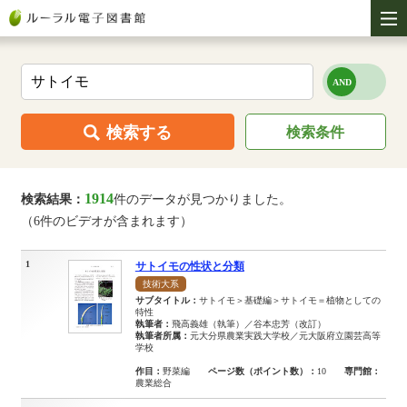
検索する
検索条件
1914
検索結果：
件のデータが見つかりました。
（6件のビデオが含まれます）
1
サトイモの性状と分類
技術大系
サブタイトル：
サトイモ＞基礎編＞サトイモ＝植物としての
特性
執筆者：
飛高義雄（執筆）／谷本忠芳（改訂）
執筆者所属：
元大分県農業実践大学校／元大阪府立園芸高等
学校
作目：
野菜編
ページ数（ポイント数）：
10
専門館：
農業総合