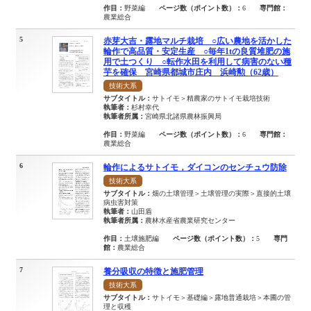
作目：
野菜編
ページ数（ポイント数）：
6
専門館：
農業総合
5
赤芽大吉・露地マルチ栽培 ○広い農地を活かした
輪作で高品質・安定生産 ○毎年1tの良質堆肥の施
用で土つくり ○転作水田を利用して病害のない種
芋を確保 宮崎県都城市庄内 浜崎勲（62歳）
技術大系
サブタイトル：
サトイモ＞精農家のサトイモ栽培技術
執筆者：
杉村幸代
執筆者所属：
宮崎県北諸県農林振興局
作目：
野菜編
ページ数（ポイント数）：
6
専門館：
農業総合
6
輪作によるサトイモ，ダイコンのセンチュウ防除
技術大系
サブタイトル：
畑の土壌管理＞土壌管理の実際＞直接的土壌
病虫害対策
執筆者：
山田盾
執筆者所属：
農林水産省農業研究センター
作目：
土壌施肥編
ページ数（ポイント数）：
5
専門
館：
農業総合
7
養分吸収の特徴と施肥管理
技術大系
サブタイトル：
サトイモ＞基礎編＞露地普通栽培＞本圃の管
理と収穫