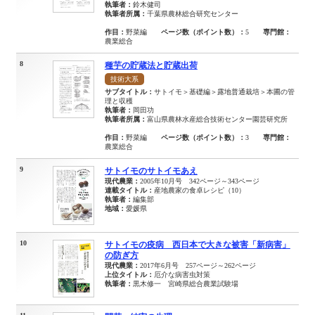
執筆者：
鈴木健司
執筆者所属：
千葉県農林総合研究センター
作目：
野菜編
ページ数（ポイント数）：
5
専門館：
農業総合
8
種芋の貯蔵法と貯蔵出荷
技術大系
サブタイトル：
サトイモ＞基礎編＞露地普通栽培＞本圃の管
理と収穫
執筆者：
岡田功
執筆者所属：
富山県農林水産総合技術センター園芸研究所
作目：
野菜編
ページ数（ポイント数）：
3
専門館：
農業総合
9
サトイモのサトイモあえ
現代農業：
2005年10月号 342ページ～343ページ
連載タイトル：
産地農家の食卓レシピ（10）
執筆者：
編集部
地域：
愛媛県
10
サトイモの疫病 西日本で大きな被害「新病害」
の防ぎ方
現代農業：
2017年6月号 257ページ～262ページ
上位タイトル：
厄介な病害虫対策
執筆者：
黒木修一 宮崎県総合農業試験場