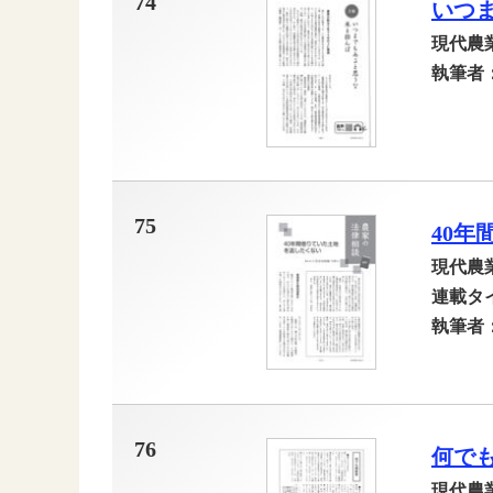
74
いつ
現代農
執筆者
75
40
現代農
連載タ
執筆者
76
何で
現代農