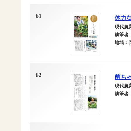
61
体力
現代農
執筆者
地域：
62
菌ち
現代農
執筆者