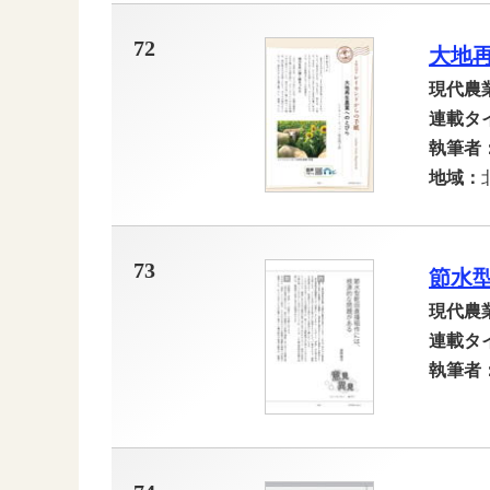
72
大地
現代農
連載タ
執筆者
地域：
73
節水
現代農
連載タ
執筆者