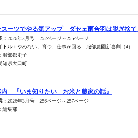
ンスーツでやる気アップ ダセェ雨合羽は脱ぎ捨て
業：
2026年3月号 252ページ～255ページ
イトル：
やめない、育つ、仕事が回る 服部農園新喜劇（4）
：
服部都史子
愛知県大口町
案内 『いま知りたい お米と農家の話』
業：
2026年3月号 256ページ～257ページ
：
編集部