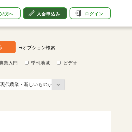
ての方へ
入会申込み
ログイン
る
➡
オプション検索
農業入門
季刊地域
ビデオ