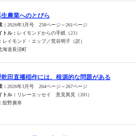
再生農業へのとびら
業：
2026年3月号 258ページ～261ページ
イトル：
レイモンドからの手紙（23）
：
レイモンド・エップ／荒谷明子（訳）
北海道長沼町
型乾田直播稲作には、根源的な問題がある
業：
2026年3月号 264ページ～267ページ
イトル：
リレーエッセイ 意見異見（201）
：
舘野廣幸