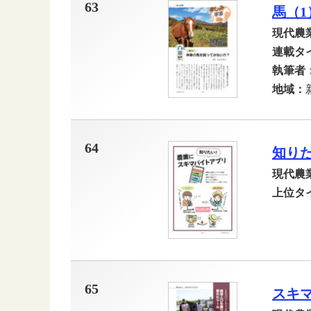
63
馬（
現代農
連載タ
執筆者
地域：
64
知り
現代農
上位タ
65
スキ