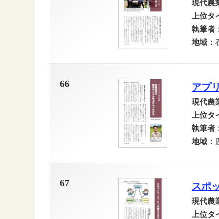
現代農
上位タ
執筆者
地域：
66
アプ
現代農
上位タ
執筆者
地域：
67
スポ
現代農
上位タ