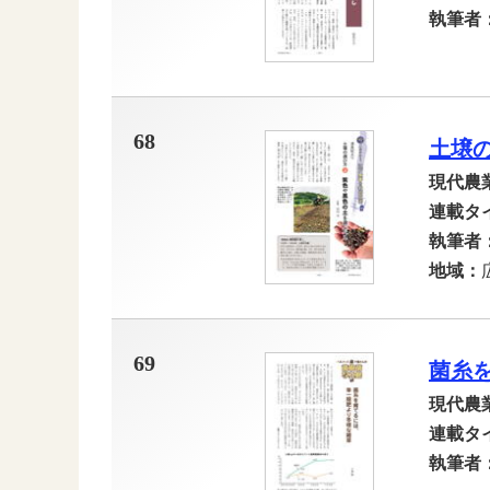
執筆者
68
土壌
現代農
連載タ
執筆者
地域：
69
菌糸
現代農
連載タ
執筆者