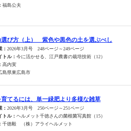
：
福島公夫
の選び方（上） 紫色や黒色の土を選ぶべし
業：
2026年3月号 248ページ～249ページ
イトル：
今に活かせる、江戸農書の栽培技術（12）
：
高内実
広島県東広島市
を育てるには、単一緑肥より多様な雑草
業：
2026年3月号 250ページ～251ページ
イトル：
ヘルメット千徳さんの菌根菌写真館（15）
：
千徳毅 （株）アライヘルメット