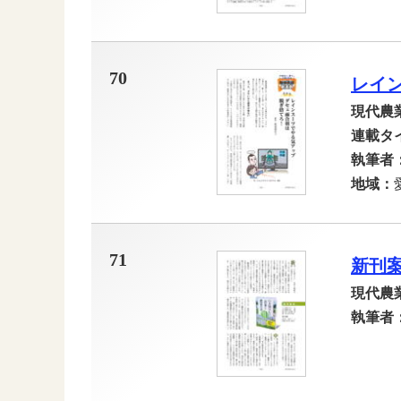
70
レイ
現代農
連載タ
執筆者
地域：
71
新刊
現代農
執筆者