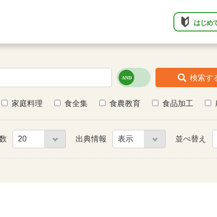
はじめ
検索す
家庭料理
食全集
食農教育
食品加工
件数
出典情報
並べ替え