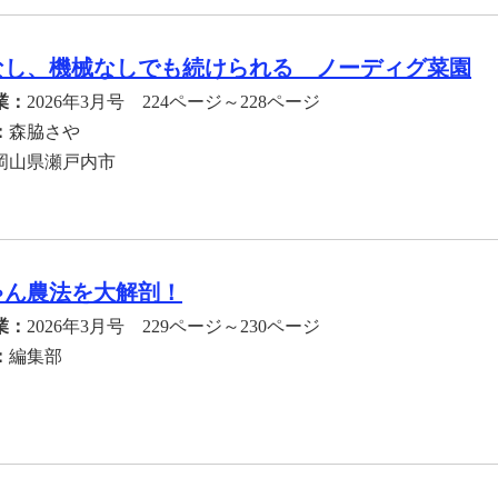
なし、機械なしでも続けられる ノーディグ菜園
業：
2026年3月号 224ページ～228ページ
：
森脇さや
岡山県瀬戸内市
ゃん農法を大解剖！
業：
2026年3月号 229ページ～230ページ
：
編集部