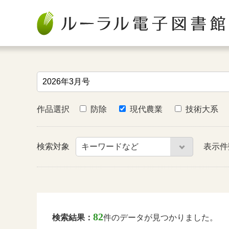
作品選択
防除
現代農業
技術大系
検索対象
表示
82
検索結果：
件のデータが見つかりました。