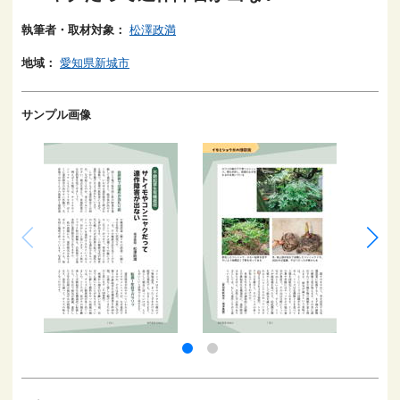
執筆者・取材対象：
松澤政満
地域：
愛知県新城市
サンプル画像