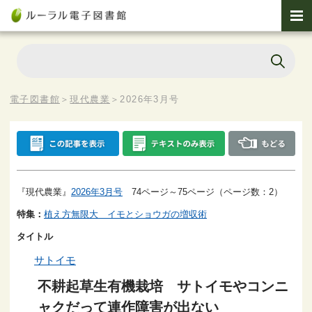
電子図書館
＞
現代農業
＞
2026年3月号
『現代農業』
2026年3月号
74ページ～75ページ（ページ数：2）
特集：
植え方無限大 イモとショウガの増収術
タイトル
サトイモ
不耕起草生有機栽培 サトイモやコンニ
ャクだって連作障害が出ない