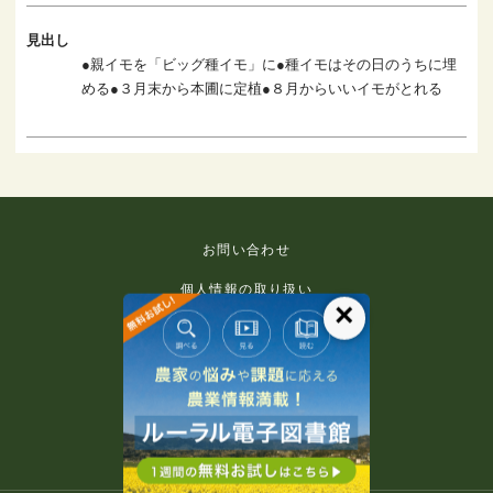
見出し
●親イモを「ビッグ種イモ」に●種イモはその日のうちに埋
める●３月末から本圃に定植●８月からいいイモがとれる
お問い合わせ
個人情報の取り扱い
×
免責事項
利用規約
推奨環境
著作権等について