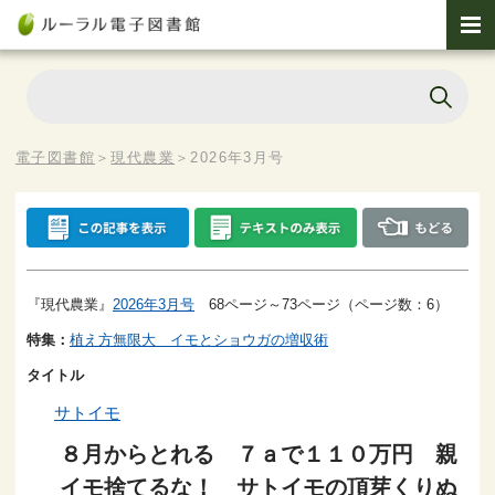
電子図書館
＞
現代農業
＞
2026年3月号
『現代農業』
2026年3月号
68ページ～73ページ（ページ数：6）
特集：
植え方無限大 イモとショウガの増収術
タイトル
サトイモ
８月からとれる ７ａで１１０万円 親
イモ捨てるな！ サトイモの頂芽くりぬ